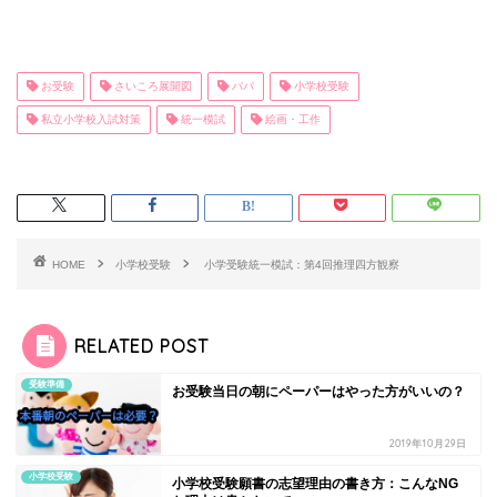
お受験
さいころ展開図
パパ
小学校受験
私立小学校入試対策
統一模試
絵画・工作
HOME
小学校受験
小学受験統一模試：第4回推理四方観察
RELATED POST
受験準備
お受験当日の朝にペーパーはやった方がいいの？
2019年10月29日
小学校受験
小学校受験願書の志望理由の書き方：こんなNG