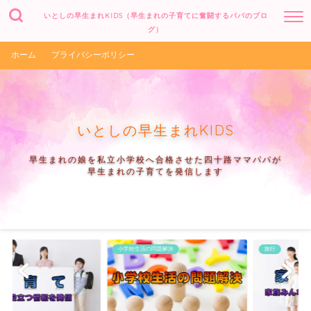
いとしの早生まれKIDS（早生まれの子育てに奮闘するパパのブロ
グ）
ホーム
プライバシーポリシー
いとしの早生まれKIDS
早生まれの娘を私立小学校へ合格させた四十路ママパパが
早生まれの子育てを発信します
小学校生活の問題解決
旅行