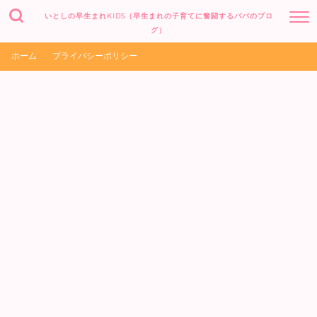
いとしの早生まれKIDS（早生まれの子育てに奮闘するパパのブロ
グ）
ホーム
プライバシーポリシー