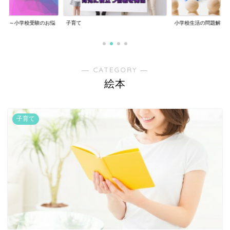
教室～小学校受験のお悩
子育て
小学校生活の問題解決
― CATEGORY ―
絵本
子育て