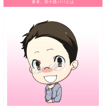
著者、四十路パパとは
旅行
伊豆稲取ＳＰＡ・ＲＥＳＯＲＴ竜宮の使いレポ
2019年11月6日
伊豆高原