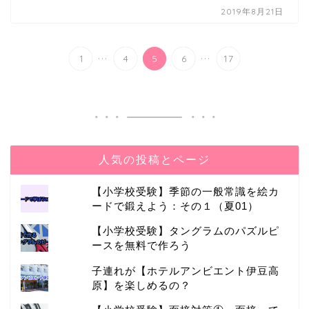
2019年8月21日
...
...
1
4
5
6
17
旅行
人気の投稿とページ
【小学校受験】季節の一般常識を絵カ
ードで鍛えよう：その１（夏01）
【小学校受験】タングラムのパズルピ
ースを無料で作ろう
子連れが【ホテルアンビエント伊豆高
原】を楽しめるの？
東北旅行でおススメの仙台うみの杜水族館へい