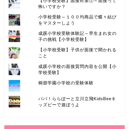
【小学校受験】面接対策①～面接って
ってみた
怖いですか？
小学校受験～１００均商品で蝶々結び
2020年1月9日
をマスターしよう
旅行
成蹊小学校受験体験記～早生まれ女の
子の挑戦【小学校受験】
【小学校受験】子供が面接で聞かれる
こと
成蹊小学校の面接質問内容を公開【小
学校受験】
桐朋学園小学校の受験体験
パパ！ららぽーと立川立飛KidsBeeキ
オールインクルーシブで話題の松島【一の坊】
ッズビーで遊ぼうよ
に泊まってきました
2020年1月7日