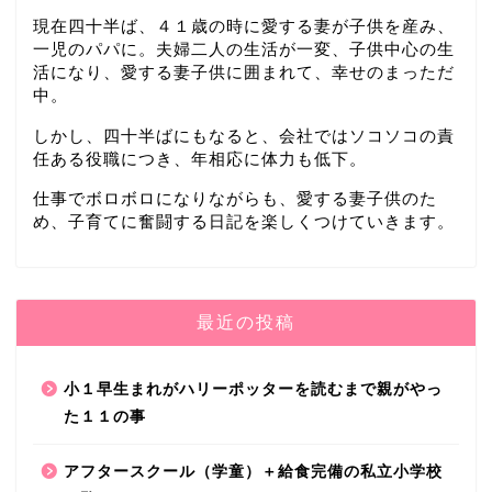
現在四十半ば、４１歳の時に愛する妻が子供を産み、
一児のパパに。夫婦二人の生活が一変、子供中心の生
活になり、愛する妻子供に囲まれて、幸せのまっただ
中。
しかし、四十半ばにもなると、会社ではソコソコの責
無料エリアが拡大したぐらんぱる公園で思いっ
任ある役職につき、年相応に体力も低下。
きり遊ぼう
仕事でボロボロになりながらも、愛する妻子供のた
2019年11月5日
め、子育てに奮闘する日記を楽しくつけていきます。
伊豆高原
最近の投稿
小１早生まれがハリーポッターを読むまで親がやっ
た１１の事
アフタースクール（学童）＋給食完備の私立小学校