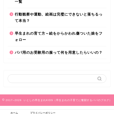
一覧
【ぐらんぱる公園】勝手に決定おもしろ自転車
行動観察や運動、絵画は完璧にできないと落ちるっ
ベスト３
て本当？
2019年7月19日
早生まれの育て方～絵をからかわれ傷ついた娘をフ
伊豆高原
ォロー
パパ用のお受験用の服って何を用意したらいいの？
リニューアルした『ぐらんぱる公園』で一日中
2017–2026 いとしの早生まれKIDS（早生まれの子育てに奮闘するパパのブログ）
遊ぼう
ホーム
プライバシーポリシー