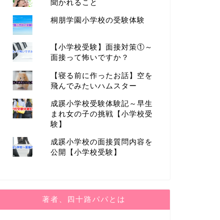
聞かれること
2019年10月10日
桐朋学園小学校の受験体験
小学校受験
小学校受験
【小学校受験】面接対策①～
面接って怖いですか？
【寝る前に作ったお話】空を
飛んでみたいハムスター
成蹊小学校受験体験記～早生
まれ女の子の挑戦【小学校受
験】
【小学校受験】西武学園文理小学校
【小学校
成蹊小学校の面接質問内容を
受験体験記～試験本番編
受験体験
公開【小学校受験】
2018年11月7日
著者、四十路パパとは
小学校受験