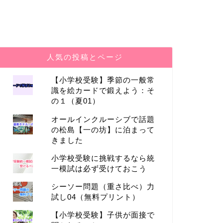
人気の投稿とページ
【小学校受験】季節の一般常
識を絵カードで鍛えよう：そ
小学校受験
小学校受験
の１（夏01）
オールインクルーシブで話題
の松島【一の坊】に泊まって
きました
小学校受験に挑戦するなら統
一模試は必ず受けておこう
シーソー問題（重さ比べ）力
桐朋学園小学校の受験体験
西武学園
試し04（無料プリント）
理由【小
【小学校受験】子供が面接で