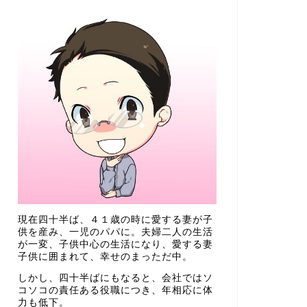
成蹊小学校受験体験記～早生まれ女
の子の挑戦【小学校受験】
2018年11月3日
現在四十半ば、４１歳の時に愛する妻が子
供を産み、一児のパパに。夫婦二人の生活
が一変、子供中心の生活になり、愛する妻
子供に囲まれて、幸せのまっただ中。
しかし、四十半ばにもなると、会社ではソ
コソコの責任ある役職につき、年相応に体
力も低下。